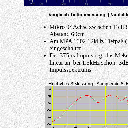
Vergleich Tieftonmessung ( Nahfeld
Mikro 0° Achse zwischen Tieftö
Abstand 60cm
Am MPA 1002 12kHz Tiefpaß ( An
eingeschaltet
Der 375µs Impuls regt das Meßo
linear an, bei 1,3kHz schon -3d
Impulsspektrums
Hobbybox 3 Messung , Samplerate 8kHz
FFT-1024